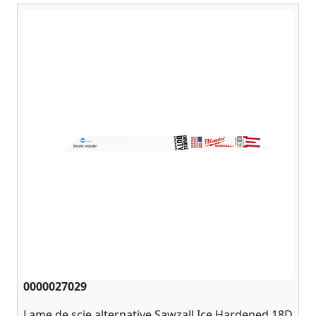
0000027029
Lame de scie alternative Sawzall Ice Hardened 18D