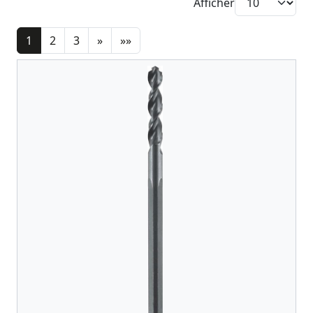
Afficher
1
2
3
»
»»